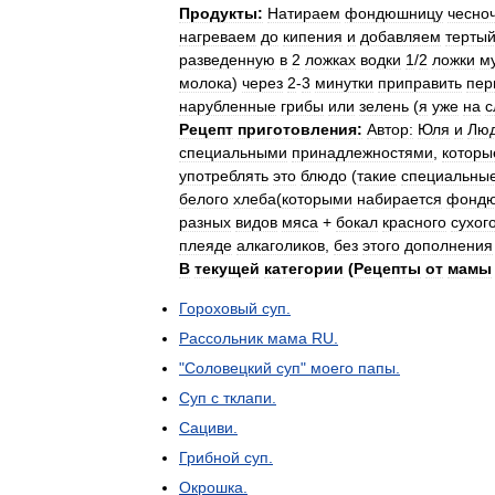
Продукты:
Натираем
фондюшницу
чесно
нагреваем
до
кипения
и
добавляем
терты
разведенную
в
2
ложках
водки
1
/
2
ложки
м
молока
)
через
2
-
3
минутки
приправить
пер
нарубленные
грибы
или
зелень
(
я
уже
на
с
Рецепт
приготовления:
Автор:
Юля
и
Лю
специальными
принадлежностями
,
которы
употреблять
это
блюдо
(
такие
специальны
белого
хлеба
(
которыми
набирается
фонд
разных
видов
мяса
+
бокал
красного
сухог
плеяде
алкаголиков
,
без
этого
дополнения
В
текущей
категории
(
Рецепты
от
мамы
Гороховый
суп
.
Рассольник
мама
RU
.
"
Соловецкий
суп
"
моего
папы
.
Суп
с
тклапи
.
Сациви
.
Грибной
суп
.
Окрошка
.