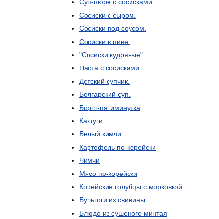
Суп
-
пюре
с
сосисками
.
Сосиски
с
сыром
.
Сосиски
под
соусом
.
Сосиски
в
пиве
.
"
Сосиски
кудрявые
"
Паста
с
сосисками
.
Детский
супчик
.
Болгарский
суп
.
Борщ
-
пятиминутка
Кактуги
Белый
кимчи
Картофель
по
-
корейски
Чимчи
Мясо
по
-
корейски
Корейские
голубцы
с
морковкой
Бульгоги
из
свинины
Блюдо
из
сушеного
минтая