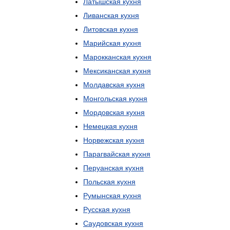
Латышская
кухня
Ливанская
кухня
Литовская
кухня
Марийская
кухня
Марокканская
кухня
Мексиканская
кухня
Молдавская
кухня
Монгольская
кухня
Мордовская
кухня
Немецкая
кухня
Норвежская
кухня
Парагвайская
кухня
Перуанская
кухня
Польская
кухня
Румынская
кухня
Русская
кухня
Саудовская
кухня