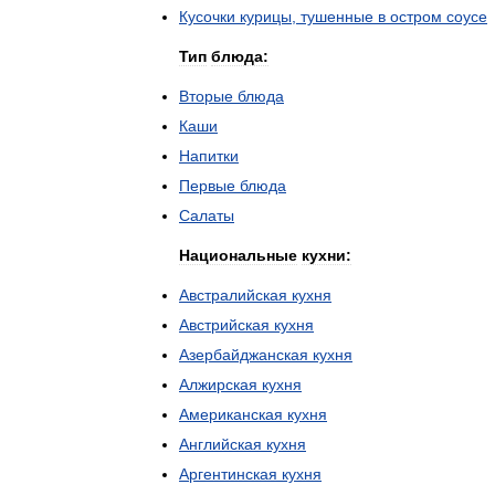
Кусочки
курицы
,
тушенные
в
остром
соусе
Тип
блюда:
Вторые
блюда
Каши
Напитки
Первые
блюда
Салаты
Национальные
кухни:
Австралийская
кухня
Австрийская
кухня
Азербайджанская
кухня
Алжирская
кухня
Американская
кухня
Английская
кухня
Аргентинская
кухня