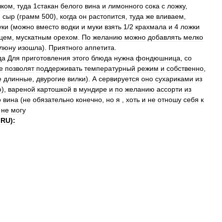
чком
,
туда
1стакан
белого
вина
и
лимонного
сока
с
ложку
,
й
сыр
(
грамм
500
),
когда
он
растопится
,
туда
же
вливаем
,
уки
(
можно
вместо
водки
и
муки
взять
1
/
2
крахмала
и
4
ложки
цем
,
мускатным
орехом
.
По
желанию
можно
добавлять
мелко
люну
изошла
).
Приятного
аппетита
.
да
Для
приготовления
этого
блюда
нужна
фондюшница
,
со
е
позволят
поддерживать
температурный
режим
и
собственно
,
е
длинные
,
двурогие
вилки
).
А
сервируется
оно
сухариками
из
ю
),
вареной
картошкой
в
мундире
и
по
желанию
ассорти
из
о
вина
(
не
обязательно
конечно
,
но
я
,
хоть
и
не
отношу
себя
к
не
могу
RU
)
: