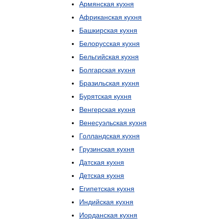
Армянская
кухня
Африканская
кухня
Башкирская
кухня
Белорусская
кухня
Бельгийская
кухня
Болгарская
кухня
Бразильская
кухня
Бурятская
кухня
Венгерская
кухня
Венесуэльская
кухня
Голландская
кухня
Грузинская
кухня
Датская
кухня
Детская
кухня
Египетская
кухня
Индийская
кухня
Иорданская
кухня