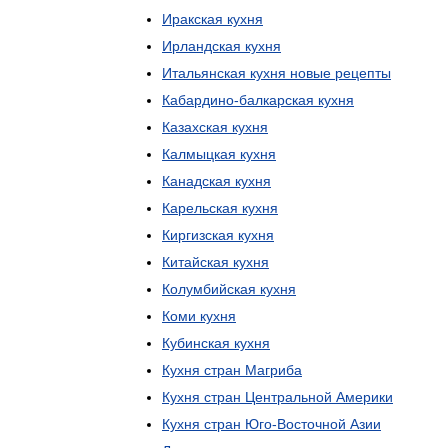
Иракская
кухня
Ирландская
кухня
Итальянская
кухня
новые
рецепты
Кабардино
-
балкарская
кухня
Казахская
кухня
Калмыцкая
кухня
Канадская
кухня
Карельская
кухня
Киргизская
кухня
Китайская
кухня
Колумбийская
кухня
Коми
кухня
Кубинская
кухня
Кухня
стран
Магриба
Кухня
стран
Центральной
Америки
Кухня
стран
Юго
-
Восточной
Азии