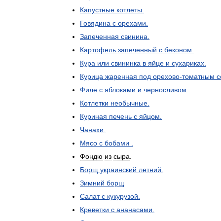
Капустные
котлеты
.
Говядина
с
орехами
.
Запеченная
свинина
.
Картофель
запеченный
с
беконом
.
Кура
или
свининка
в
яйце
и
сухариках
.
Курица
жаренная
под
орехово
-
томатным
с
Филе
с
яблоками
и
черносливом
.
Котлетки
необычные
.
Куриная
печень
с
яйцом
.
Чанахи
.
Мясо
с
бобами
.
Фондю
из
сыра
.
Борщ
украинский
летний
.
Зимний
борщ
Салат
с
кукурузой
.
Креветки
с
ананасами
.