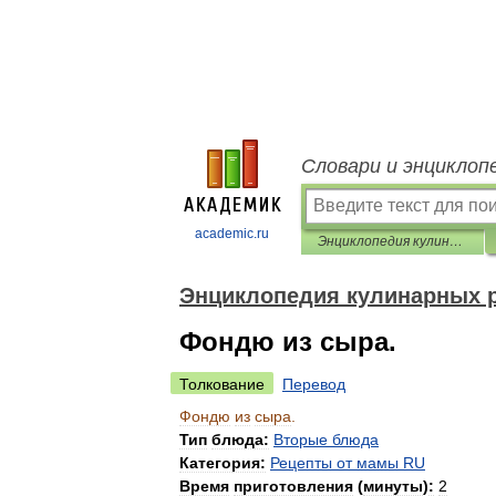
Словари и энциклоп
academic.ru
Энциклопедия кулинарных рецептов
Энциклопедия кулинарных 
Фондю из сыра.
Толкование
Перевод
Фондю
из
сыра
.
Тип
блюда:
Вторые
блюда
Категория:
Рецепты
от
мамы
RU
Время
приготовления
(
минуты
)
:
2