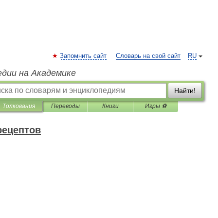
Запомнить сайт
Словарь на свой сайт
RU
едии на Академике
Найти!
Толкования
Переводы
Книги
Игры ⚽
рецептов